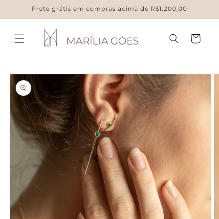
Pular
Frete grátis em compras acima de R$1.200,00
para o
conteúdo
Carrinho
Pular para
as
informações
do produto