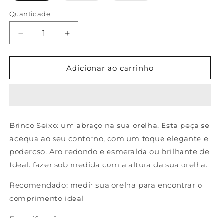
ou
ou
indisponível
indisponível
Quantidade
Quantidade
Diminuir
Aumentar
a
a
quantidade
quantidade
de
de
Adicionar ao carrinho
Brinco
Brinco
Seixo
Seixo
Brinco Seixo: um abraço na sua orelha. Esta peça se
adequa ao seu contorno, com um toque elegante e
poderoso. Aro redondo e esmeralda ou brilhante de
Ideal: fazer sob medida com a altura da sua orelha.
Recomendado: medir sua orelha para encontrar o
comprimento ideal